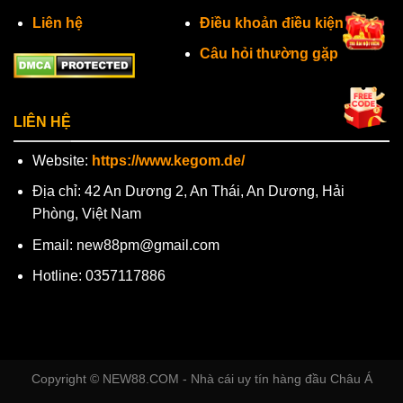
Liên hệ
Điều khoản điều kiện
Câu hỏi thường gặp
LIÊN HỆ
Website:
https://www.kegom.de/
Địa chỉ: 42 An Dương 2, An Thái, An Dương, Hải
Phòng, Việt Nam
Email:
new88pm@gmail.com
Hotline: 0357117886
Copyright © NEW88.COM - Nhà cái uy tín hàng đầu Châu Á