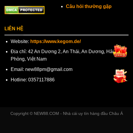
Câu hỏi thường gặp
LIÊN HỆ
Website:
https://www.kegom.de/
Địa chỉ: 42 An Dương 2, An Thái, An Dương, Hải
Phòng, Việt Nam
Email:
new88pm@gmail.com
Hotline: 0357117886
Copyright © NEW88.COM - Nhà cái uy tín hàng đầu Châu Á