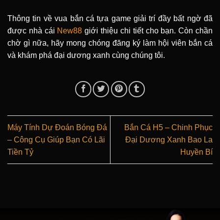
Thông tin về vua bắn cá tựa game giải trí đầy bất ngờ đã
được nhà cái
New88
giới thiệu chi tiết cho bạn. Còn chần
chờ gì nữa, hãy mong chóng đăng ký làm hội viên bắn cá
và khám phá đại dương xanh cùng chúng tôi.
Máy Tính Dự Đoán Bóng Đá
Bắn Cá H5 – Chinh Phục
– Công Cụ Giúp Bạn Có Lãi
Đại Dương Xanh Bao La
Tiền Tỷ
Huyền Bí