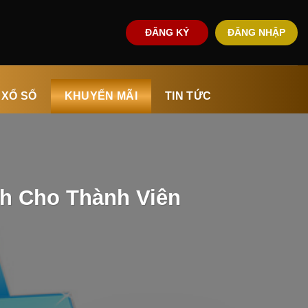
ĐĂNG KÝ
ĐĂNG NHẬP
XỔ SỐ
KHUYẾN MÃI
TIN TỨC
h Cho Thành Viên