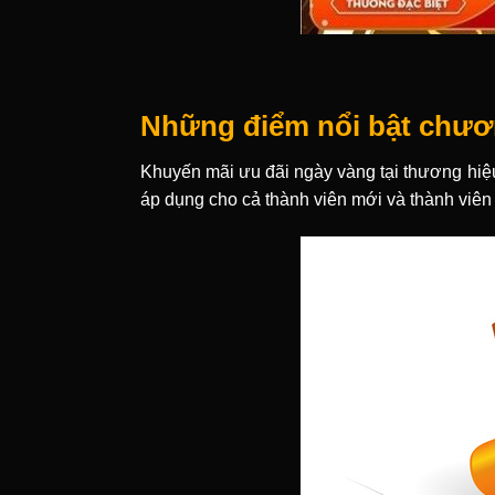
Những điểm nổi bật chươ
Khuyến mãi ưu đãi ngày vàng tại thương hiệu
áp dụng cho cả thành viên mới và thành viên 