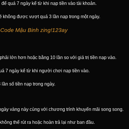
n để quá 7 ngày kể từ khi nạp tiền vào tài khoản.
ẽ không được vượt quá 3 lần nạp trong một ngày.
 Code Mậu Binh zing!123ay
phải lớn hơn hoặc bằng 10 lần so với giá trị tiền nạp vào.
uá 7 ngày kể từ khi người chơi nạp tiền vào.
lần số tiền nạp trong ngày.
ngày vàng này cùng với chương trình khuyến mãi song song.
hông thể rút ra hoặc hoàn trả lại như ban đầu.