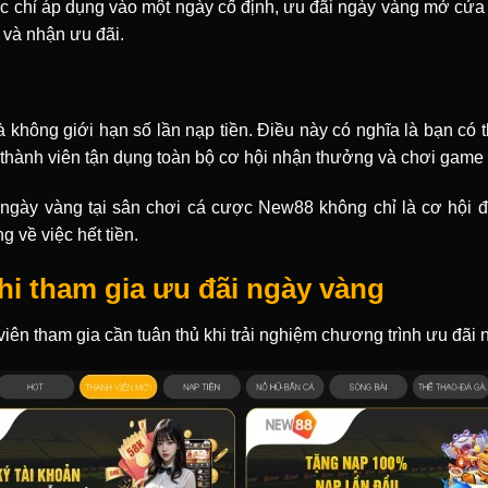
 chỉ áp dụng vào một ngày cố định, ưu đãi ngày vàng mở cửa c
 và nhận ưu đãi.
 không giới hạn số lần nạp tiền. Điều này có nghĩa là bạn có 
thành viên tận dụng toàn bộ cơ hội nhận thưởng và chơi game 
i ngày vàng tại sân chơi cá cược New88 không chỉ là cơ hội đ
g về việc hết tiền.
hi tham gia ưu đãi ngày vàng
ên tham gia cần tuân thủ khi trải nghiệm chương trình ưu đãi n