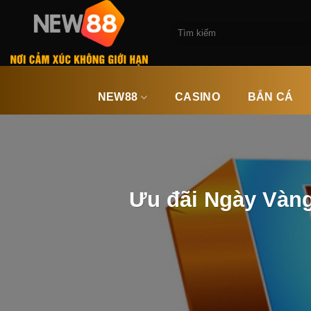
Chuyển
đến
nội
dung
NEW88
CASINO
BẮN CÁ
Ưu đãi Ngày Vàn