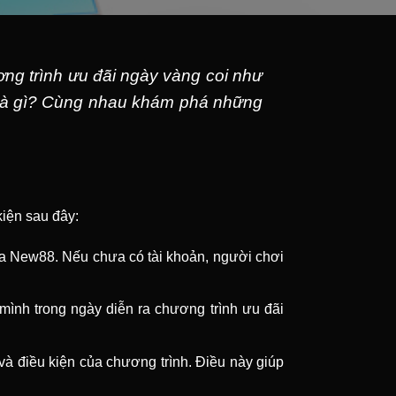
ơng trình ưu đãi ngày vàng coi như
ày là gì? Cùng nhau khám phá những
kiện sau đây:
của New88. Nếu chưa có tài khoản, người chơi
 mình trong ngày diễn ra chương trình ưu đãi
và điều kiện của chương trình. Điều này giúp