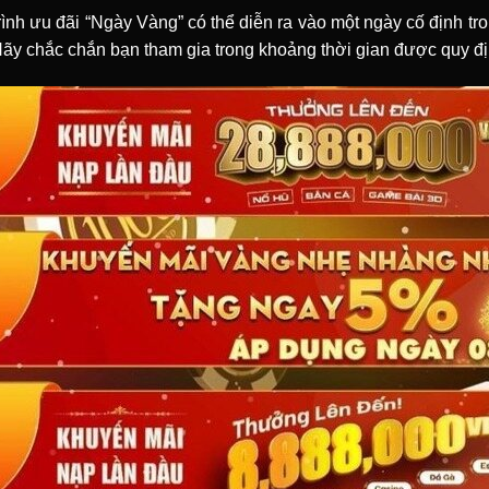
ình ưu đãi “Ngày Vàng” có thể diễn ra vào một ngày cố định tr
 Hãy chắc chắn bạn tham gia trong khoảng thời gian được quy đị