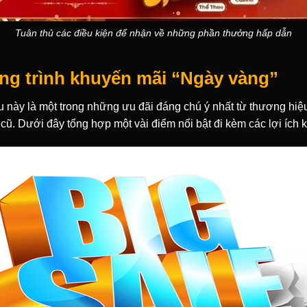
Tuân thủ các điều kiện để nhận về những phần thưởng hấp dẫn
ng trình khuyến mãi “Ngày vàng”
 này là một trong những ưu đãi đáng chú ý nhất từ thương hiệ
cũ. Dưới đây tổng hợp một vài điểm nổi bật đi kèm các lợi ích k