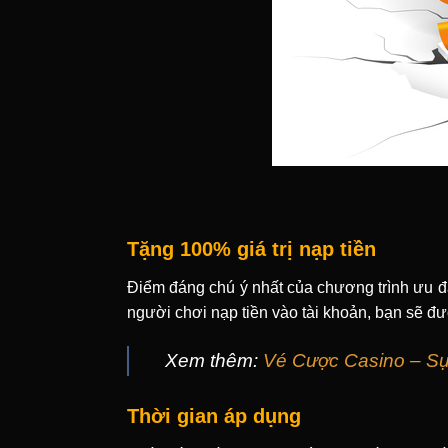
Tặng 100% giá trị nạp tiền
Điểm đáng chú ý nhất của chương trình ưu đãi
người chơi nạp tiền vào tài khoản, bạn sẽ đư
Xem thêm:
Vé Cược Casino – Sự
Thời gian áp dụng