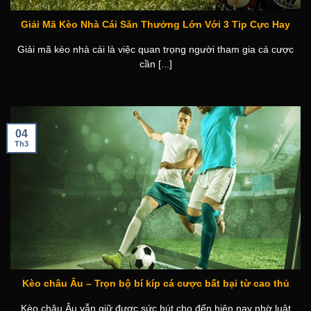
Giải Mã Kèo Nhà Cái Săn Thưởng Lớn Với 3 Tip Cực Hay
Giải mã kèo nhà cái là việc quan trọng người tham gia cá cược
cần [...]
04
Th3
Kèo châu Âu – Trọn bộ bí kíp cá cược bất bại từ cao thủ
Kèo châu Âu vẫn giữ được sức hút cho đến hiện nay nhờ luật