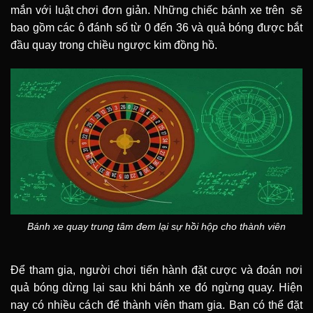
mắn với luật chơi đơn giản. Những chiếc bánh xe trên sẽ
bao gồm các ô đánh số từ 0 đến 36 và quả bóng được bắt
đầu quay trong chiều ngược kim đồng hồ.
Bánh xe quay trung tâm đem lại sự hồi hộp cho thành viên
Để tham gia, người chơi tiến hành đặt cược và đoán nơi
quả bóng dừng lại sau khi bánh xe đó ngừng quay. Hiện
nay có nhiều cách để thành viên tham gia. Bạn có thể đặt