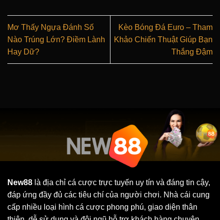
Mơ Thấy Ngựa Đánh Số
Kèo Bóng Đá Euro – Tham
Nào Trúng Lớn? Điềm Lành
Khảo Chiến Thuật Giúp Bạn
Hay Dữ?
Thắng Đậm
New88
là địa chỉ cá cược trực tuyến uy tín và đáng tin cậy,
đáp ứng đầy đủ các tiêu chí của người chơi. Nhà cái cung
cấp nhiều loại hình cá cược phong phú, giao diện thân
thiện, dễ sử dụng và đội ngũ hỗ trợ khách hàng chuyên