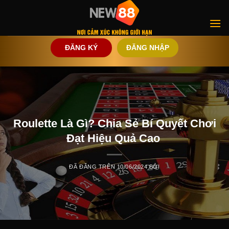
Chuyển
đến
nội
dung
ĐĂNG KÝ
ĐĂNG NHẬP
Roulette Là Gì? Chia Sẻ Bí Quyết Chơi
Đạt Hiệu Quả Cao
ĐÃ ĐĂNG TRÊN
10/06/2024
BỞI