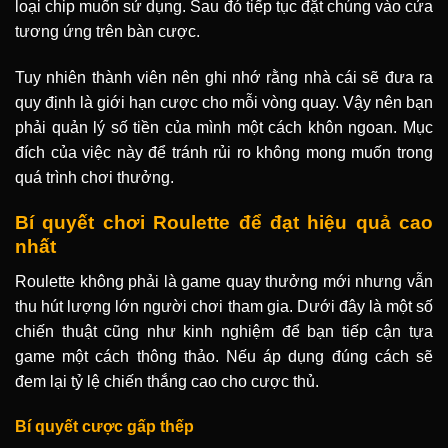
loại chip muốn sử dụng. Sau đó tiếp tục đặt chúng vào cửa
tương ứng trên bàn cược.
Tuy nhiên thành viên nên ghi nhớ rằng nhà cái sẽ đưa ra
quy định là giới hạn cược cho mỗi vòng quay. Vậy nên bạn
phải quản lý số tiền của mình một cách khôn ngoan. Mục
đích của việc này để tránh rủi ro không mong muốn trong
quá trình chơi thưởng.
Bí quyết chơi Roulette để đạt hiệu quả cao
nhất
Roulette không phải là game quay thưởng mới nhưng vẫn
thu hút lượng lớn người chơi tham gia. Dưới đây là một số
chiến thuật cũng như kinh nghiệm để bạn tiếp cận tựa
game một cách thông thảo. Nếu áp dụng đúng cách sẽ
đem lại tỷ lệ chiến thắng cao cho cược thủ.
Bí quyết cược gấp thếp