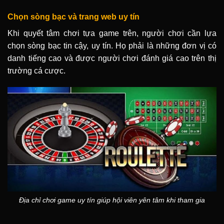
Chọn sòng bạc và trang web uy tín
Khi quyết tâm chơi tựa game trên, người chơi cần lựa
chọn sòng bạc tin cậy, uy tín. Họ phải là những đơn vị có
danh tiếng cao và được người chơi đánh giá cao trên thị
trường cá cược.
Địa chỉ chơi game uy tín giúp hội viên yên tâm khi tham gia