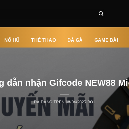
NỔ HŨ
THỂ THAO
ĐÁ GÀ
GAME BÀI
 dẫn nhận Gifcode NEW88 Mi
ĐÃ ĐĂNG TRÊN
08/04/2025
BỞI