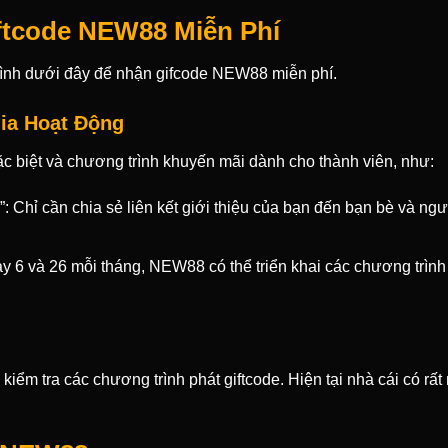
ftcode NEW88 Miễn Phí
rình dưới đây để nhận gifcode NEW88 miễn phí.
ia Hoạt Động
 biệt và chương trình khuyến mãi dành cho thành viên, như:​
”: Chỉ cần chia sẻ liên kết giới thiệu của bạn đến bạn bè và n
 6 và 26 mỗi tháng, NEW88 có thể triển khai các chương trình tặ
iểm tra các chương trình phát giftcode. Hiện tại nhà cái có rấ