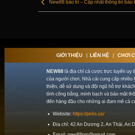
New88 bảo trì – Cập nhật thông tin bảo 
GIỚI THIỆU
|
LIÊN HỆ
|
CHƠI 
NEW88
là địa chỉ cá cược trực tuyến uy t
của người chơi. Nhà cái cung cấp nhiều 
thiện, dễ sử dụng và đội ngũ hỗ trợ khá
tính công bằng, minh bạch và bảo mật th
đến hàng đầu cho những ai đam mê cá cư
Website:
https://pelis.us/
Địa chỉ: 42 An Dương 2, An Thái, An
Email:
new88pm@gmail.com