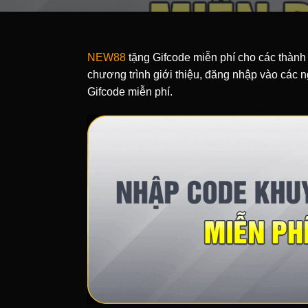
NEW88
tặng Gifcode miễn phí cho các thành
chương trình giới thiệu, đăng nhập vào các 
Gifcode miễn phí.