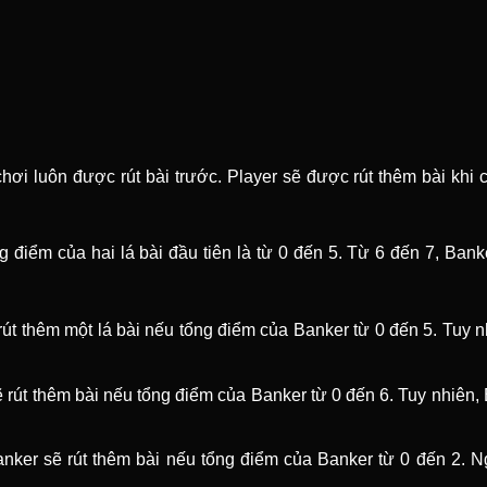
chơi luôn được rút bài trước. Player sẽ được rút thêm bài khi 
g điểm của hai lá bài đầu tiên là từ 0 đến 5. Từ 6 đến 7, Ban
 rút thêm một lá bài nếu tổng điểm của Banker từ 0 đến 5. Tuy 
ẽ rút thêm bài nếu tổng điểm của Banker từ 0 đến 6. Tuy nhiên,
anker sẽ rút thêm bài nếu tổng điểm của Banker từ 0 đến 2. N