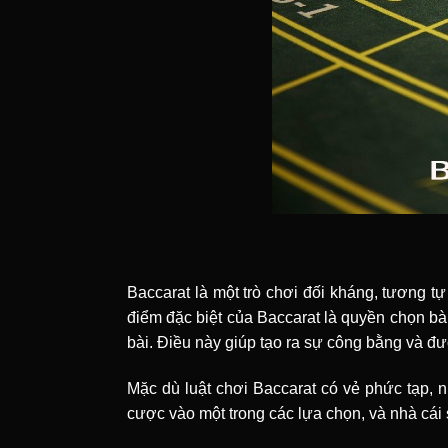
Baccarat là một trò chơi đối kháng, tương t
điểm đặc biệt của Baccarat là quyền chọn bà
bài. Điều này giúp tạo ra sự công bằng và đ
Mặc dù luật chơi Baccarat có vẻ phức tạp, nh
cược vào một trong các lựa chọn, và nhà cái 