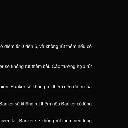
có điểm từ 0 đến 5, và không rút thêm nếu có
ker sẽ không rút thêm bài. Các trường hợp rút
nhiên, Banker sẽ không rút thêm nếu điểm của
 Banker sẽ không rút thêm nếu Banker có tổng
gược lại, Banker sẽ không rút thêm nếu tổng