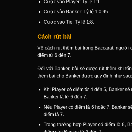
Cược vào Player: Tỷ lệ 1:1.
Cược vào Banker: Tỷ lệ 1:0,95.
Cược vào Tie: Tỷ lệ 1:8.
Cách rút bài
Về cách rút thêm bài trong Baccarat, người 
điểm từ 6 đến 7.
Đối với Banker, bài sẽ được rút thêm khi tổn
thêm bài cho Banker được quy định như sau:
Khi Player có điểm từ 4 đến 5, Banker sẽ
Banker là từ 6 đến 7.
Nếu Player có điểm là 6 hoặc 7, Banker s
điểm là 7.
Trong trường hợp Player có điểm là 8, B
điểm của Banker từ 3 đến 7.