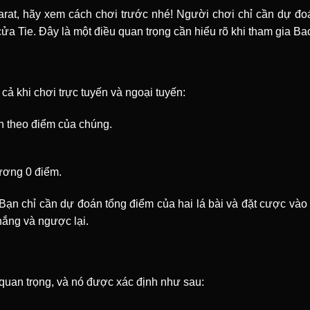
at, hãy xem cách chơi trước nhé! Người chơi chỉ cần dự đoá
a Tie. Đây là một điều quan trọng cần hiểu rõ khi tham gia Bac
cả khi chơi trực tuyến và ngoại tuyến:
ính theo điểm của chúng.
đương 0 điểm.
Bạn chỉ cần dự đoán tổng điểm của hai lá bài và đặt cược vào 
hắng và ngược lại.
ố quan trọng, và nó được xác định như sau: