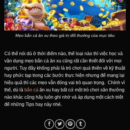
Mẹo bắn cá ăn xu theo giá trị đổi thưởng của mục tiêu
Có thể nói dù ở thời điểm nào, thể loại nào thì việc học và
vận dụng mẹo bắn cá ăn xu cũng rất cần thiết đối với mọi
người. Tuy đây không phải là trò chơi quá thiên về kỹ thuật
hay phức tạp trong các bước thực hiện nhưng để mang lại
hiệu quả thì các mẹo vẫn đóng vai trò quan trọng.
Chính vì
thế, dù là
bắn cá
ăn xu hay bất cứ một trò chơi săn thưởng
nào khác cũng hãy luôn ghi nhớ và áp dụng một cách triệt
để những Tips hay này nhé.