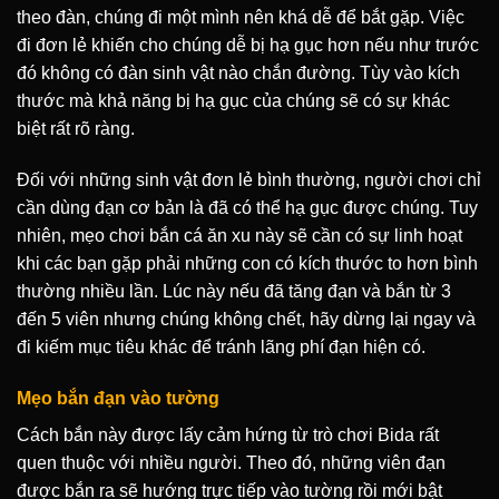
theo đàn, chúng đi một mình nên khá dễ để bắt gặp. Việc
đi đơn lẻ khiến cho chúng dễ bị hạ gục hơn nếu như trước
đó không có đàn sinh vật nào chắn đường. Tùy vào kích
thước mà khả năng bị hạ gục của chúng sẽ có sự khác
biệt rất rõ ràng.
Đối với những sinh vật đơn lẻ bình thường, người chơi chỉ
cần dùng đạn cơ bản là đã có thể hạ gục được chúng. Tuy
nhiên, mẹo chơi bắn cá ăn xu này sẽ cần có sự linh hoạt
khi các bạn gặp phải những con có kích thước to hơn bình
thường nhiều lần. Lúc này nếu đã tăng đạn và bắn từ 3
đến 5 viên nhưng chúng không chết, hãy dừng lại ngay và
đi kiếm mục tiêu khác để tránh lãng phí đạn hiện có.
Mẹo bắn đạn vào tường
Cách bắn này được lấy cảm hứng từ trò chơi Bida rất
quen thuộc với nhiều người. Theo đó, những viên đạn
được bắn ra sẽ hướng trực tiếp vào tường rồi mới bật