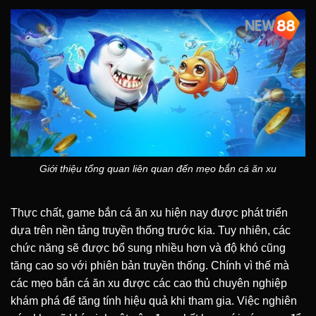
Giới thiệu tổng quan liên quan đến mẹo bắn cá ăn xu
Thực chất, game bắn cá ăn xu hiện nay được phát triển
dựa trên nền tảng truyền thống trước kia. Tuy nhiên, các
chức năng sẽ được bổ sung nhiều hơn và độ khó cũng
tăng cao so với phiên bản truyền thống. Chính vì thế mà
các mẹo bắn cá ăn xu được các cao thủ chuyên nghiệp
khám phá để tăng tính hiệu quả khi tham gia. Việc nghiên