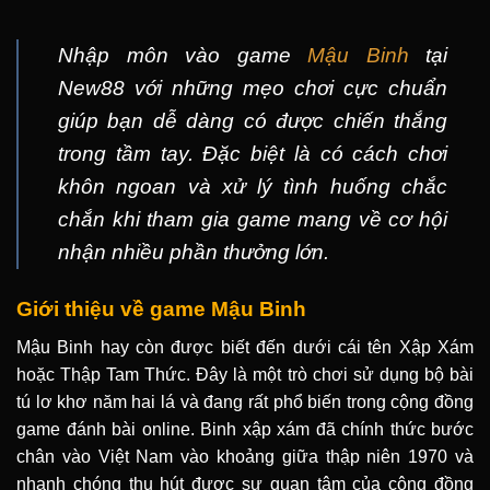
Nhập môn vào game
Mậu Binh
tại
New88 với những mẹo chơi cực chuẩn
giúp bạn dễ dàng có được chiến thắng
trong tầm tay. Đặc biệt là có cách chơi
khôn ngoan và xử lý tình huống chắc
chắn khi tham gia game mang về cơ hội
nhận nhiều phần thưởng lớn.
Giới thiệu về game Mậu Binh
Mậu Binh hay còn được biết đến dưới cái tên Xập Xám
hoặc Thập Tam Thức. Đây là một trò chơi sử dụng bộ bài
tú lơ khơ năm hai lá và đang rất phổ biến trong cộng đồng
game đánh bài online. Binh xập xám đã chính thức bước
chân vào Việt Nam vào khoảng giữa thập niên 1970 và
nhanh chóng thu hút được sự quan tâm của cộng đồng