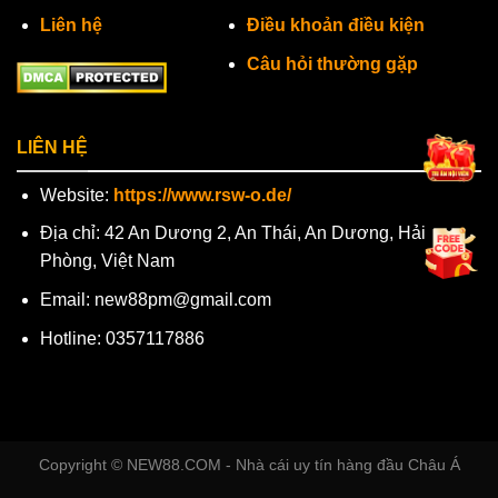
Liên hệ
Điều khoản điều kiện
Câu hỏi thường gặp
LIÊN HỆ
Website:
https://www.rsw-o.de/
Địa chỉ: 42 An Dương 2, An Thái, An Dương, Hải
Phòng, Việt Nam
Email:
new88pm@gmail.com
Hotline: 0357117886
Copyright © NEW88.COM - Nhà cái uy tín hàng đầu Châu Á