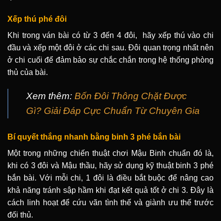
Xếp thú phé đôi
Khi trong ván bài có từ 3 đến 4 đôi, hãy xếp thú vào chi
đầu và xếp một đôi ở các chi sau. Đôi quan trọng nhất nên
ở chi cuối để đảm bảo sự chắc chắn trong hệ thống phòng
thủ của bài.
Xem thêm:
Bốn Đôi Thông Chặt Được
Gì? Giải Đáp Cực Chuẩn Từ Chuyên Gia
Bí quyết thắng nhanh bằng binh 3 phé bắn bài
Một trong những chiến thuật chơi Mậu Binh chuẩn đó là,
khi có 3 đôi và Mậu thầu, hãy sử dụng kỹ thuật binh 3 phé
bắn bài. Với mỗi chi, 1 đôi là điều bắt buộc để nâng cao
khả năng tránh sập hầm khi đạt kết quả tốt ở chi 3. Đây là
cách linh hoạt để cứu vãn tình thế và giành ưu thế trước
đối thủ.