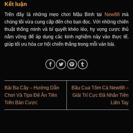
Kết luận
Trên đây là những mẹo chơi Mậu Binh tại
New88
mà
chúng tôi vừa cung cấp đến cho bạn đọc. Với những chiến
thuật thông minh và bí quyết khéo léo, hy vọng cược thủ
nắm vững để áp dụng các kinh nghiệm này vào thực tế,
giúp tối ưu hóa cơ hội chiến thắng trong mỗi ván bài.
Bài Ba Cây – Hướng Dẫn
Bầu Cua Tôm Cá New88 –
Chơi Và Tips Để Ăn Tiền
Giải Trí Cực Đã Nhận Tiền
Trên Bàn Cược
Liền Tay