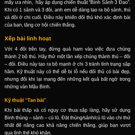
mấy ưa nhìn, hãy áp dụng chiến thuật “Binh Sảnh 3 Đao”.
Khi có 1 sảnh và 3 đôi, anh em dễ dàng tạo ra bộ sảnh, thú
và đôi ở chi cuối. Điều này khiến đối thủ khó xác định bài
của bạn, tăng cơ hội chiến thắng.
Xếp bài linh hoạt
Với 4 đôi trên tay, đừng quá ham vào việc đưa chúng
thành 2 bộ thú. Hãy thử một lần xếp chúng thành thú – đôi
– đôi. Điều này tạo ra bộ mạnh ở chi 3 tránh tình trạng sập
hầm. Kỹ thuật này có thể dễ bị lỗ nếu đối thủ có bài đẹp,
nhưng đôi khi lại mang đến những kết quả bất ngờ trong
những ván Mậu Binh.
Kỹ thuật “Tan bài”
Khi bài thấp và có nguy cơ thua sập làng, hãy sử dụng
Binh thùng – sảnh – cù lũ. Đặt thùng/sảnh/cù lũ vào chi thứ
nhất để nâng cao khả năng chiến thắng, giúp bạn vượt
qua tình thế khó khăn.