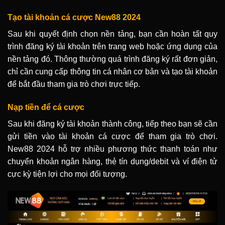
Tạo tài khoản cá cược New88 2024
Sau khi quyết định chọn nền tảng, bạn cần hoàn tất quy
trình đăng ký tài khoản trên trang web hoặc ứng dụng của
nền tảng đó. Thông thường quá trình đăng ký rất đơn giản,
chỉ cần cung cấp thông tin cá nhân cơ bản và tạo tài khoản
để bắt đầu tham gia trò chơi trực tiếp.
Nạp tiền để cá cược
Sau khi đăng ký tài khoản thành công, tiếp theo bạn sẽ cần
gửi tiền vào tài khoản cá cược để tham gia trò chơi.
New88 2024 hỗ trợ nhiều phương thức thanh toán như
chuyển khoản ngân hàng, thẻ tín dụng/debit và ví điện tử
cực kỳ tiện lợi cho mọi đối tượng.