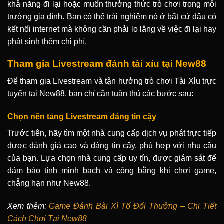
khả năng đi lại hoặc muốn thưởng thức trò chơi trong môi
trường gia đình. Bạn có thể trải nghiệm nó ở bất cứ đâu có
kết nối internet mà không cần phải lo lắng về việc đi lại hay
phát sinh thêm chi phí.
Tham gia Livestream đánh tài xỉu tại New88
Để tham gia Livestream và tận hưởng trò chơi Tài Xỉu trực
tuyến tại New88, bạn chỉ cần tuân thủ các bước sau:
Chọn nền tảng Livestream đáng tin cậy
Trước tiên, hãy tìm một nhà cung cấp dịch vụ phát trực tiếp
được đánh giá cao và đáng tin cậy, phù hợp với nhu cầu
của bạn. Lựa chọn nhà cung cấp uy tín, được giám sát để
đảm bảo tính minh bạch và công bằng khi chơi game,
chẳng hạn như New88.
Xem thêm:
Game Đánh Bài Xì Tố Đổi Thưởng – Chi Tiết
Cách Chơi Tại New88