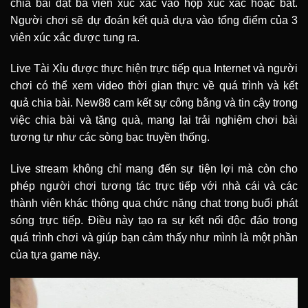
chia bài đặt ba viên xúc xắc vào hộp xúc xắc hoặc bát.
Người chơi sẽ dự đoán kết quả dựa vào tổng điểm của 3
viên xúc xắc được tung ra.
Live Tài Xỉu được thực hiện trực tiếp qua Internet và người
chơi có thể xem video thời gian thực về quá trình và kết
quả chia bài. New88 cam kết sự công bằng và tin cậy trong
việc chia bài và tặng quà, mang lại trải nghiệm chơi bài
tương tự như các sòng bạc truyền thống.
Live stream không chỉ mang đến sự tiện lợi mà còn cho
phép người chơi tương tác trực tiếp với nhà cái và các
thành viên khác thông qua chức năng chat trong buổi phát
sóng trực tiếp. Điều này tạo ra sự kết nối độc đáo trong
quá trình chơi và giúp bạn cảm thấy như mình là một phần
của tựa game này.