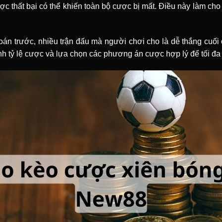
c thất bại có thể khiến toàn bộ cược bị mất. Điều này làm cho c
oán trước, nhiều trận đấu mà người chơi cho là dễ thắng cuối 
h tỷ lệ cược và lựa chọn các phương án cược hợp lý để tối đa 