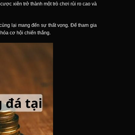
ược xiên trở thành một trò chơi rủi ro cao và
cùng lại mang đến sự thất vọng. Để tham gia
hóa cơ hội chiến thắng.