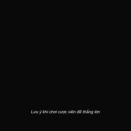
Lưu ý khi chơi cược xiên để thắng lớn