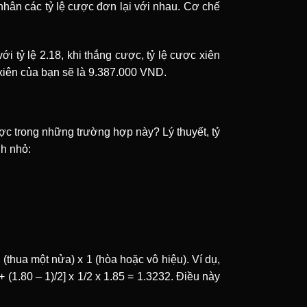
nhân các tỷ lệ cược đơn lại với nhau. Cơ chế
ới tỷ lệ 2.18, khi thắng cược, tỷ lệ cược xiên
 xiên của bạn sẽ là 9.387.000 VND.
ược trong những trường hợp này? Lý thuyết, tỷ
nh nhỏ:
2 (thua một nửa) x 1 (hòa hoặc vô hiệu). Ví dụ,
+ (1.80 – 1)/2] x 1/2 x 1.85 = 1.3232. Điều này