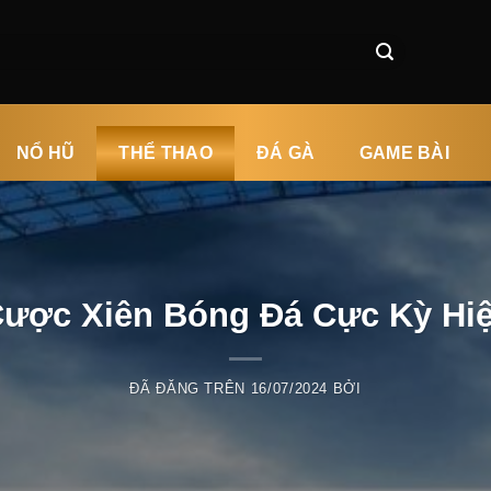
NỔ HŨ
THỂ THAO
ĐÁ GÀ
GAME BÀI
ược Xiên Bóng Đá Cực Kỳ Hi
ĐÃ ĐĂNG TRÊN
16/07/2024
BỞI