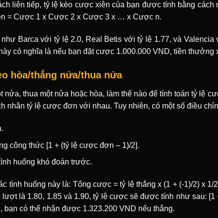
ch liên tiếp, tỷ lệ kèo cược xiên của bạn được tính bằng cách 
iên = Cược 1 x Cược 2 x Cược 3 x … x Cược n.
ư Barca với tỷ lệ 2.0, Real Betis với tỷ lệ 1.77, và Valencia v
u này có nghĩa là nếu bạn đặt cược 1.000.000 VND, tiền thưởng
kèo hòa/thắng nửa/thua nửa
t nửa, thua một nửa hoặc hòa, làm thế nào để tính toán tỷ lệ c
h nhân tỷ lệ cược đơn với nhau. Tuy nhiên, có một số điều chỉ
.
 công thức [1 + (tỷ lệ cược đơn – 1)/2].
 tình huống khó đoán trước.
ác tình huống này là: Tổng cược = tỷ lệ thắng x (1 + (-1)/2) x 1/
lượt là 1.80, 1.85 và 1.90, tỷ lệ cược sẽ được tính như sau: [1 
, bạn có thể nhận được 1.323.200 VND nếu thắng.