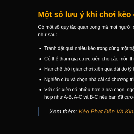
Một số lưu ý khi chơi kèo
Có một số quy tắc quan trọng mà mọi người c
như sau:
Tránh đặt quá nhiều kèo trong cùng một trậ
Có thể tham gia cược xiên cho các môn t
Hạn chế thời gian chơi xiên quá dài do tỷ l
Nghiên cứu và chọn nhà cái có chương trìn
Với các xiên có nhiều hơn 3 lựa chọn, ng
hợp như A-B, A-C và B-C nếu bạn đã cược 
Xem thêm:
Kèo Phạt Đền Và Ki