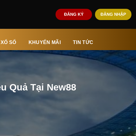
ĐĂNG KÝ
ĐĂNG NHẬP
XỔ SỐ
KHUYẾN MÃI
TIN TỨC
ệu Quả Tại New88