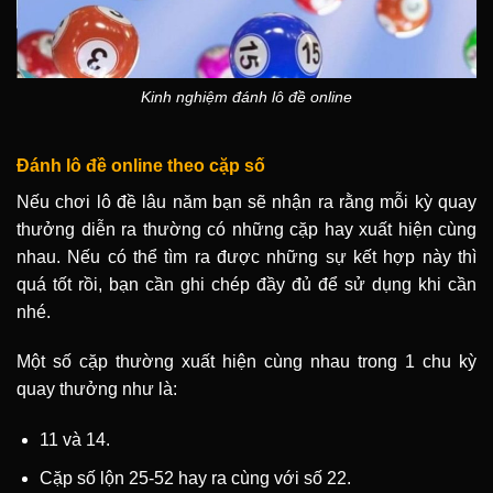
Kinh nghiệm đánh lô đề online
Đánh lô đề online theo cặp số
Nếu chơi lô đề lâu năm bạn sẽ nhận ra rằng mỗi kỳ quay
thưởng diễn ra thường có những cặp hay xuất hiện cùng
nhau. Nếu có thể tìm ra được những sự kết hợp này thì
quá tốt rồi, bạn cần ghi chép đầy đủ để sử dụng khi cần
nhé.
Một số cặp thường xuất hiện cùng nhau trong 1 chu kỳ
quay thưởng như là:
11 và 14.
Cặp số lộn 25-52 hay ra cùng với số 22.