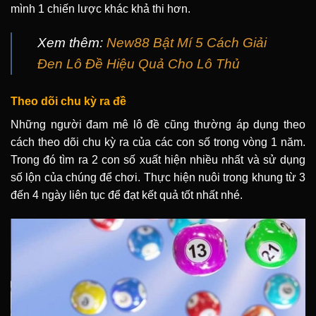
mình 1 chiến lược khác khả thi hơn.
Xem thêm:
New88 Bật Mí 5 Cách Giải
Đen Lô Đề Hiệu Quả Cho Lô Thủ
Theo dõi chu kỳ ra đề
Những người đam mê lô đề cũng thường áp dụng theo
cách theo dõi chu kỳ ra của các con số trong vòng 1 năm.
Trong đó tìm ra 2 con số xuất hiện nhiều nhất và sử dụng
số lộn của chúng để chơi. Thực hiện nuôi trong khung từ 3
đến 4 ngày liên tục để đạt kết quả tốt nhất nhé.