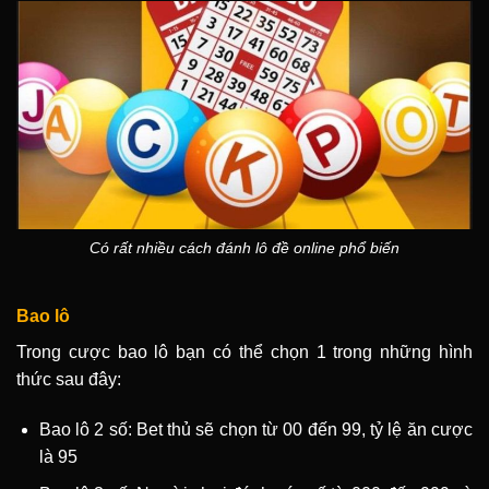
Có rất nhiều cách đánh lô đề online phổ biến
Bao lô
Trong cược bao lô bạn có thể chọn 1 trong những hình
thức sau đây:
Bao lô 2 số: Bet thủ sẽ chọn từ 00 đến 99, tỷ lệ ăn cược
là 95