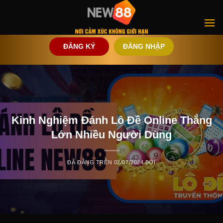
Chuyển
đến
nội
dung
ĐĂNG KÝ
ĐĂNG NHẬP
Kinh Nghiệm Đánh Lô Đề Online Thắng
Lớn Nhiều Người Dùng
ĐÃ ĐĂNG TRÊN
02/07/2024
BỞI