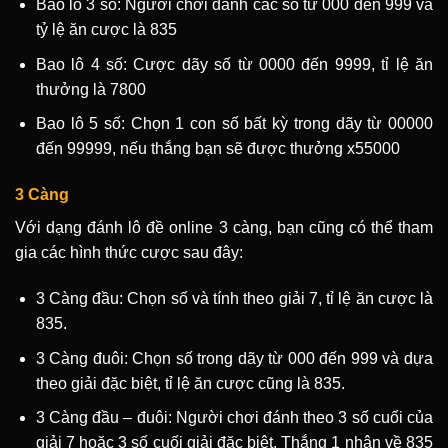
Bao lô 3 số: Người chơi đánh các số từ 000 đến 999 và
tỷ lệ ăn cược là 835
Bao lô 4 số: Cược dãy số từ 0000 đến 9999, tỉ lệ ăn
thưởng là 7800
Bao lô 5 số: Chọn 1 con số bất kỳ trong dãy từ 00000
đến 99999, nếu thắng bạn sẽ được thưởng x55000
3 Càng
Với dạng đánh lô đề online 3 càng, bạn cũng có thể tham
gia các hình thức cược sau đây:
3 Càng đầu: Chọn số và tính theo giải 7, tỉ lệ ăn cược là
835.
3 Càng đuôi: Chọn số trong dãy từ 000 đến 999 và dựa
theo giải đặc biệt, tỉ lệ ăn cược cũng là 835.
3 Càng đầu – đuôi: Người chơi đánh theo 3 số cuối của
giải 7 hoặc 3 số cuối giải đặc biệt. Thắng 1 nhận về 835