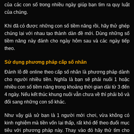
của các con số trong nhiều ngày giúp bạn tìm ra quy luật
của chúng.
Khi đã có được những con số tiềm năng rồi, hãy thử ghép
chúng lại với nhau tạo thành dàn đề mới. Dùng những số
tiềm năng này đánh cho ngày hôm sau và các ngày tiếp
theo.
Sử dụng phương pháp cấp số nhân
Đánh lô đề online theo cấp số nhân là phương pháp dành
cho người nhiều tiền. Nghĩa là bạn sẽ phải nuôi 1 hoặc
nhiều con số tiềm năng trong khoảng thời gian dài từ 3 đến
4 ngày. Nếu kết thúc khung nuôi vẫn chưa về thì phải bỏ và
đổi sang những con số khác.
Như vậy giả sử bạn là 1 người mới chơi, vừa không có
kinh nghiệm mà tiền vốn lại thấp, rất khó để theo đuổi mục
tiêu với phương pháp này. Thay vào đó hãy thử tìm cho