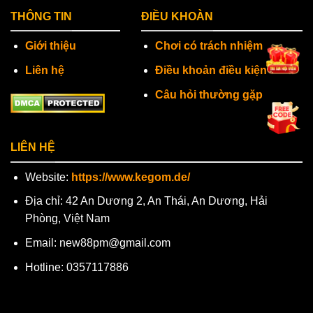
THÔNG TIN
ĐIỀU KHOÀN
Giới thiệu
Chơi có trách nhiệm
Liên hệ
Điều khoản điều kiện
Câu hỏi thường gặp
LIÊN HỆ
Website:
https://www.kegom.de/
Địa chỉ: 42 An Dương 2, An Thái, An Dương, Hải
Phòng, Việt Nam
Email:
new88pm@gmail.com
Hotline: 0357117886