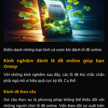
Điểm danh những loại hình cá cược khi đánh lô đề online
Kinh nghiệm đánh lô đề online giúp bạn
Ontop
Với những kinh nghiệm sau đây, các lô đề thủ chắc chắn
phải ngả mũ vì hiệu quả cực kỳ tốt. Cụ thể:
Đánh đề theo cầu
Soi cầu thực sự là phương pháp không thể thiếu đối với
những người chơi lô đề online. Việc theo dõi sự xuất hiện