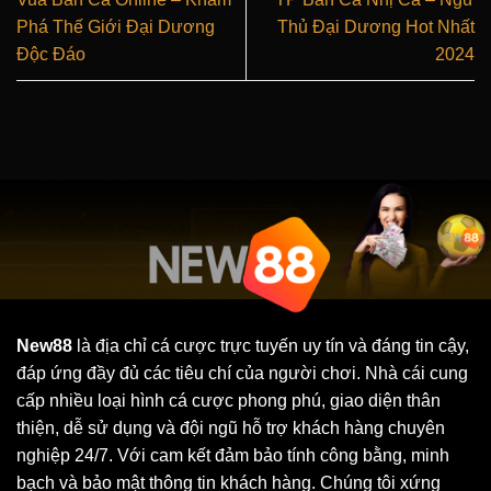
Phá Thế Giới Đại Dương
Thủ Đại Dương Hot Nhất
Độc Đáo
2024
New88
là địa chỉ cá cược trực tuyến uy tín và đáng tin cậy,
đáp ứng đầy đủ các tiêu chí của người chơi. Nhà cái cung
cấp nhiều loại hình cá cược phong phú, giao diện thân
thiện, dễ sử dụng và đội ngũ hỗ trợ khách hàng chuyên
nghiệp 24/7. Với cam kết đảm bảo tính công bằng, minh
bạch và bảo mật thông tin khách hàng. Chúng tôi xứng