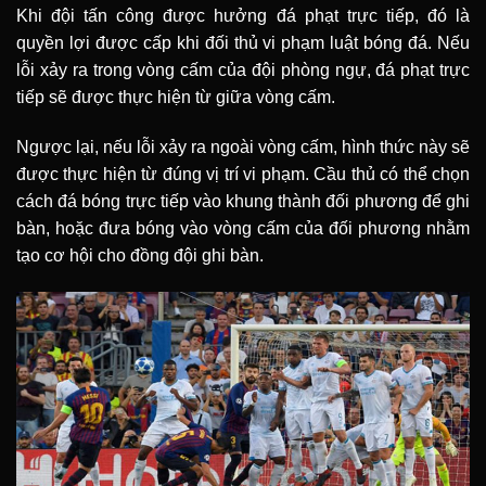
Khi đội tấn công được hưởng đá phạt trực tiếp, đó là
quyền lợi được cấp khi đối thủ vi phạm luật bóng đá. Nếu
lỗi xảy ra trong vòng cấm của đội phòng ngự, đá phạt trực
tiếp sẽ được thực hiện từ giữa vòng cấm.
Ngược lại, nếu lỗi xảy ra ngoài vòng cấm, hình thức này sẽ
được thực hiện từ đúng vị trí vi phạm. Cầu thủ có thể chọn
cách đá bóng trực tiếp vào khung thành đối phương để ghi
bàn, hoặc đưa bóng vào vòng cấm của đối phương nhằm
tạo cơ hội cho đồng đội ghi bàn.