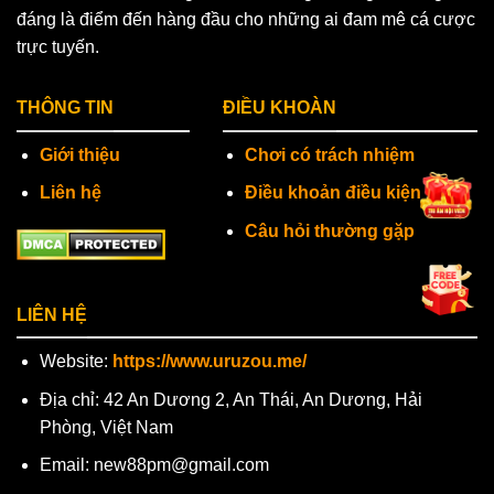
đáng là điểm đến hàng đầu cho những ai đam mê cá cược
trực tuyến.
THÔNG TIN
ĐIỀU KHOÀN
Giới thiệu
Chơi có trách nhiệm
Liên hệ
Điều khoản điều kiện
Câu hỏi thường gặp
LIÊN HỆ
Website:
https://www.uruzou.me/
Địa chỉ: 42 An Dương 2, An Thái, An Dương, Hải
Phòng, Việt Nam
Email:
new88pm@gmail.com