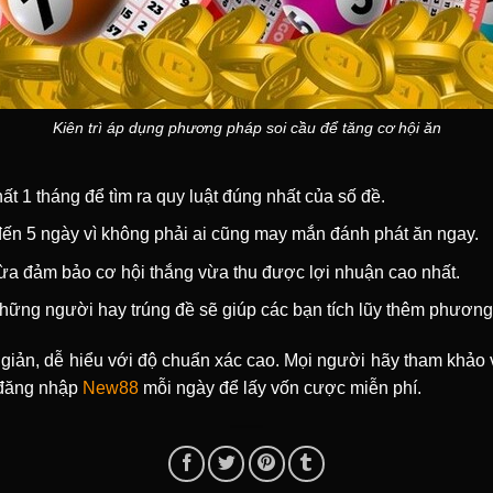
Kiên trì áp dụng phương pháp soi cầu để tăng cơ hội ăn
hất 1 tháng để tìm ra quy luật đúng nhất của số đề.
đến 5 ngày vì không phải ai cũng may mắn đánh phát ăn ngay.
vừa đảm bảo cơ hội thắng vừa thu được lợi nhuận cao nhất.
hững người hay trúng đề sẽ giúp các bạn tích lũy thêm phương
giản, dễ hiểu với độ chuẩn xác cao. Mọi người hãy tham khảo v
 đăng nhập
New88
mỗi ngày để lấy vốn cược miễn phí.