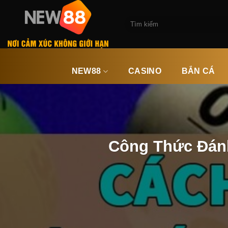
Chuyển
đến
nội
dung
NEW88
CASINO
BẮN CÁ
Công Thức Đán