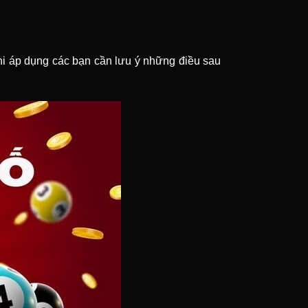
khi áp dụng các bạn cần lưu ý những điều sau