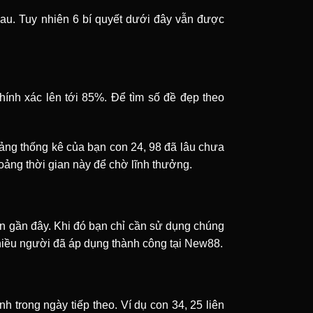
au. Tuy nhiên 6 bí quyết dưới đây vẫn được
hính xác lên tới 85%. Để tìm số đề đẹp theo
ảng thống kê của bạn con 24, 98 đã lâu chưa
oảng thời gian này để chờ lĩnh thưởng.
ần gần đây. Khi đó bạn chỉ cần sử dụng chúng
hiều người đã áp dụng thành công tại New88.
 trong ngày tiếp theo. Ví dụ con 34, 25 liên