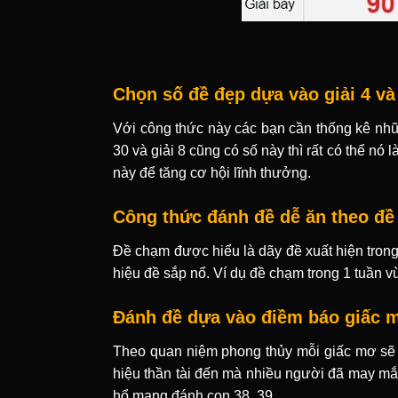
Chọn số đề đẹp dựa vào giải 4 và 
Với công thức này các bạn cần thống kê nhữn
30 và giải 8 cũng có số này thì rất có thể nó
này để tăng cơ hội lĩnh thưởng.
Công thức đánh đề dễ ăn theo đ
Đề chạm được hiểu là dãy đề xuất hiện trong 
hiệu đề sắp nổ. Ví dụ đề chạm trong 1 tuần vừ
Đánh đề dựa vào điềm báo giấc 
Theo quan niệm phong thủy mỗi giấc mơ sẽ
hiệu thần tài đến mà nhiều người đã may mắ
hổ mang đánh con 38, 39.