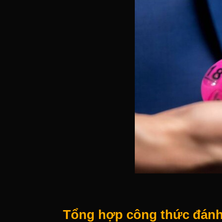
Tổng hợp công thức đánh 