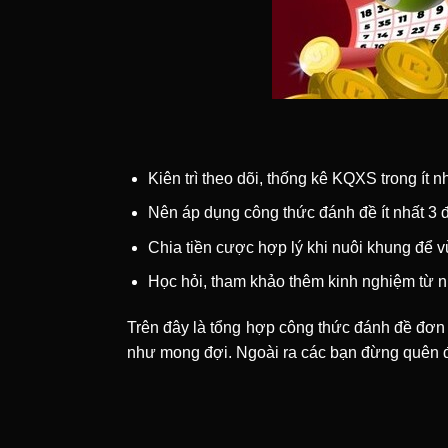
Kiên trì theo dõi, thống kê KQXS trong ít n
Nên áp dụng công thức đánh đề ít nhất 3 
Chia tiền cược hợp lý khi nuôi khung để 
Học hỏi, tham khảo thêm kinh nghiệm từ n
Trên đây là tổng hợp công thức đánh đề đơn 
như mong đợi. Ngoài ra các bạn đừng quên