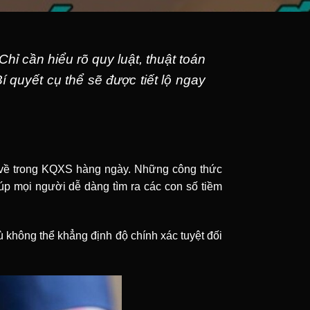
hỉ cần hiểu rõ quy luật, thuật toán
quyết cụ thể sẽ được tiết lộ ngay
ẽ về trong KQXS hàng ngày. Những công thức
úp mọi người dễ dàng tìm ra các con số tiềm
 không thể khẳng định độ chính xác tuyệt đối