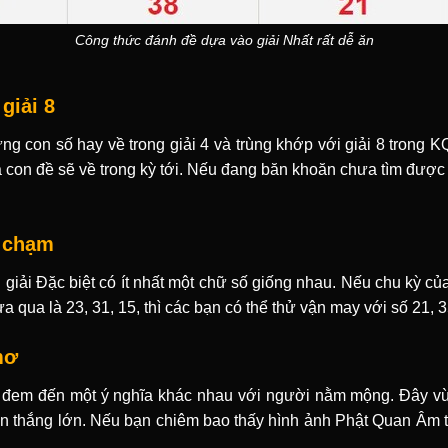
Công thức đánh đề dựa vào giải Nhất rất dễ ăn
giải 8
g con số hay về trong giải 4 và trùng khớp với giải 8 trong K
 là con đề sẽ về trong kỳ tới. Nếu đang băn khoăn chưa tìm đượ
ề chạm
giải Đặc biệt có ít nhất một chữ số giống nhau. Nếu chu kỳ của
a qua là 23, 31, 15, thì các bạn có thể thử vận may với số 21, 3
mơ
 đem đến một ý nghĩa khác nhau với người nằm mộng. Đây vừa
n thắng lớn. Nếu bạn chiêm bao thấy hình ảnh Phật Quan Âm 