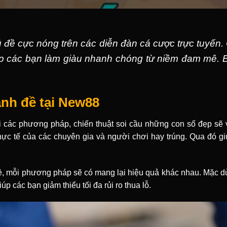
ủ đề cực nóng trên các diễn đàn cá cược trực tuyến. C
 các bạn làm giàu nhanh chóng từ niềm đam mê. Bí 
ánh đề tại New88
i các phương pháp, chiến thuật soi cầu những con số đẹp s
thực tế của các chuyên gia và người chơi hay trúng. Qua đó gi
đề, mỗi phương pháp sẽ có mang lại hiệu quả khác nhau. Mặc dù
 các bạn giảm thiểu tối đa rủi ro thua lỗ.