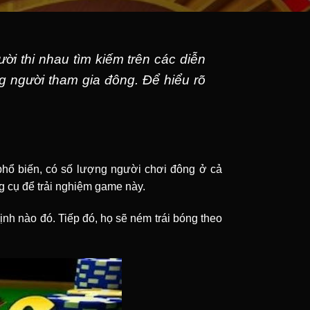
ời thi nhau tìm kiếm trên các diễn
ợng người tham gia đông. Để hiểu rõ
 phổ biến, có số lượng người chơi đông ở cả
g cụ để trải nghiệm game này.
nh nào đó. Tiếp đó, họ sẽ ném trái bóng theo