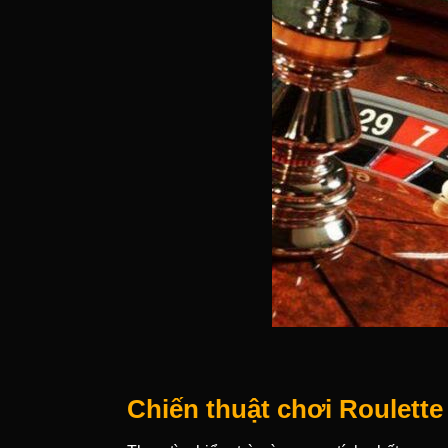
Chiến thuật chơi Roulette