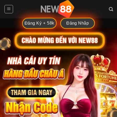
Chuyển
đến
nội
dung
Đăng Ký + 58k
Đăng Nhập