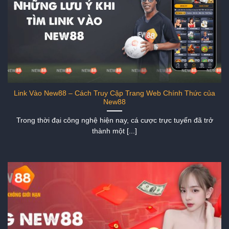
Link Vào New88 – Cách Truy Cập Trang Web Chính Thức của
New88
Trong thời đại công nghệ hiện nay, cá cược trực tuyến đã trở
thành một [...]