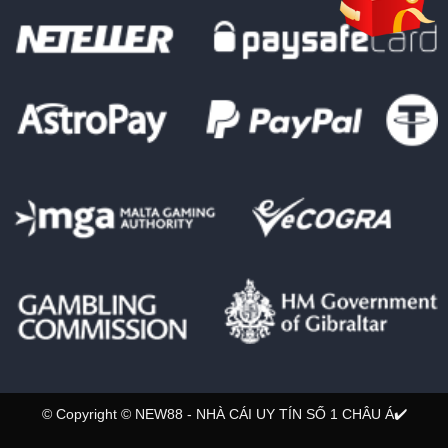
© Copyright © NEW88 - NHÀ CÁI UY TÍN SỐ 1 CHÂU Á✔️