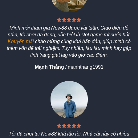
Mình mới tham gia New88 được vài tuần. Giao diện dễ
nhìn, trò chơi đa dạng, đặc biệt là slot game rất cuốn hút.
Khuyến mãi
chào mừng cũng khá hấp dẫn, giúp mình có
thêm vốn để trải nghiệm. Tuy nhiên, lâu lâu mình hay gặp
tình trạng giật lag vào giờ cao điểm.
Mạnh Thắng
/
manhthang1991
Tôi đã chơi tại New88 khá lâu rồi. Nhà cái này có nhiều