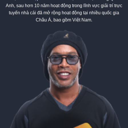
Anh, sau hơn 10 năm hoạt động trong lĩnh vực giải trí trực
tuyến nhà cái đã mở rộng hoạt động tại nhiều quốc gia
Châu Á, bao gồm Việt Nam.