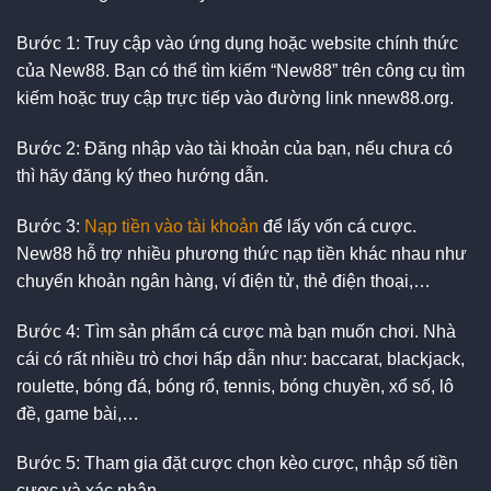
Bước 1: Truy cập vào ứng dụng hoặc website chính thức
của New88. Bạn có thể tìm kiếm “New88” trên công cụ tìm
kiếm hoặc truy cập trực tiếp vào đường link nnew88.org.
Bước 2: Đăng nhập vào tài khoản của bạn, nếu chưa có
thì hãy đăng ký theo hướng dẫn.
Bước 3:
Nạp tiền vào tài khoản
để lấy vốn cá cược.
New88 hỗ trợ nhiều phương thức nạp tiền khác nhau như
chuyển khoản ngân hàng, ví điện tử, thẻ điện thoại,…
Bước 4: Tìm sản phẩm cá cược mà bạn muốn chơi. Nhà
cái có rất nhiều trò chơi hấp dẫn như: baccarat, blackjack,
roulette, bóng đá, bóng rổ, tennis, bóng chuyền, xổ số, lô
đề, game bài,…
Bước 5: Tham gia đặt cược chọn kèo cược, nhập số tiền
cược và xác nhận.