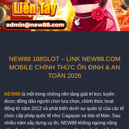
NEW88 168SLOT – LINK NEW88.COM
MOBILE CHÍNH THỨC ỔN ĐỊNH & AN
TOÀN 2026
NEW88
là một trong những nền tảng giải trí trực tuyến
được đông đảo người chơi lựa chọn, chính thức hoạt
động từ năm 2012 và phát triển dưới sự quản lý của các tổ
chức cấp phép quốc tế như Cagayan và Isle of Man. Sau
nhiều năm xây dựng uy tín, NEW88 không ngừng nâng