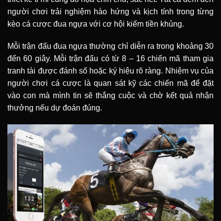
người chơi trải nghiệm hào hứng và kịch tính trong từng
kèo cá cược đua ngựa với cơ hội kiếm tiền khủng.
Mỗi trận đấu đua ngựa thường chỉ diễn ra trong khoảng 30
đến 60 giây. Mỗi trận đấu có từ 8 – 16 chiến mã tham gia
tranh tài được đánh số hoặc ký hiệu rõ ràng. Nhiệm vụ của
người chơi cá cược là quan sát kỹ các chiến mã để đặt
vào con mà mình tin sẽ thắng cuộc và chờ kết quả nhận
thưởng nếu dự đoán đúng.