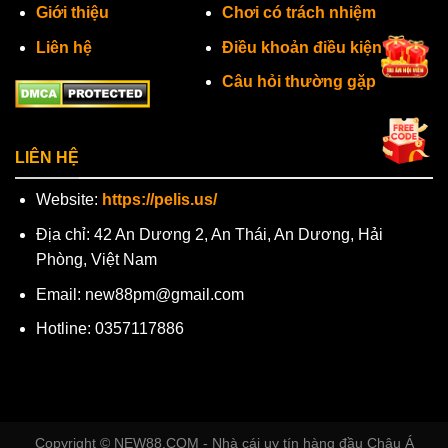
Giới thiệu
Chơi có trách nhiệm
Liên hệ
Điều khoản điều kiện
Câu hỏi thường gặp
LIÊN HỆ
Website:
https://pelis.us/
Địa chỉ: 42 An Dương 2, An Thái, An Dương, Hải
Phòng, Việt Nam
Email:
new88pm@gmail.com
Hotline: 0357117886
Copyright © NEW88.COM - Nhà cái uy tín hàng đầu Châu Á