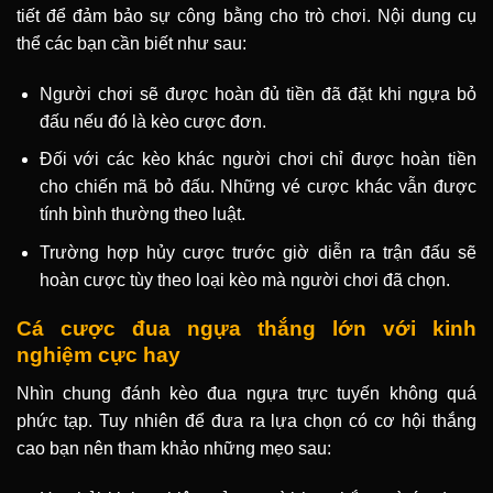
tiết để đảm bảo sự công bằng cho trò chơi. Nội dung cụ
thể các bạn cần biết như sau:
Người chơi sẽ được hoàn đủ tiền đã đặt khi ngựa bỏ
đấu nếu đó là kèo cược đơn.
Đối với các kèo khác người chơi chỉ được hoàn tiền
cho chiến mã bỏ đấu. Những vé cược khác vẫn được
tính bình thường theo luật.
Trường hợp hủy cược trước giờ diễn ra trận đấu sẽ
hoàn cược tùy theo loại kèo mà người chơi đã chọn.
Cá cược đua ngựa thắng lớn với kinh
nghiệm cực hay
Nhìn chung đánh kèo đua ngựa trực tuyến không quá
phức tạp. Tuy nhiên để đưa ra lựa chọn có cơ hội thắng
cao bạn nên tham khảo những mẹo sau: