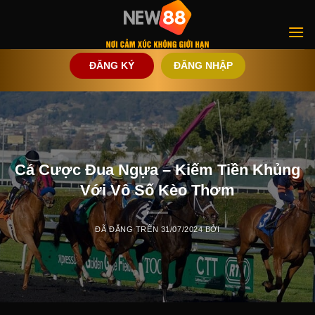
Chuyển
đến
nội
dung
ĐĂNG KÝ
ĐĂNG NHẬP
Cá Cược Đua Ngựa – Kiếm Tiền Khủng
Với Vô Số Kèo Thơm
ĐÃ ĐĂNG TRÊN
31/07/2024
BỞI