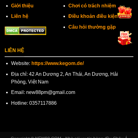
Giới thiệu
Chơi có trách nhiệm
Liên hệ
Điều khoản điều kiện
Câu hỏi thường gặp
LIÊN HỆ
Website:
https://www.kegom.de/
Địa chỉ: 42 An Dương 2, An Thái, An Dương, Hải
Phòng, Việt Nam
Email:
new88pm@gmail.com
Hotline: 0357117886