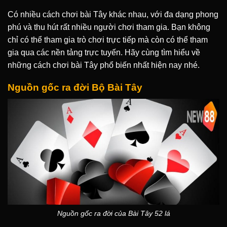
Có nhiều cách chơi bài Tây khác nhau, với đa dạng phong
phú và thu hút rất nhiều người chơi tham gia. Bạn không
chỉ có thể tham gia trò chơi trực tiếp mà còn có thể tham
gia qua các nền tảng trực tuyến. Hãy cùng tìm hiểu về
những cách chơi bài Tây phổ biến nhất hiện nay nhé.
Nguồn gốc ra đời Bộ Bài Tây
Nguồn gốc ra đời của Bài Tây 52 lá