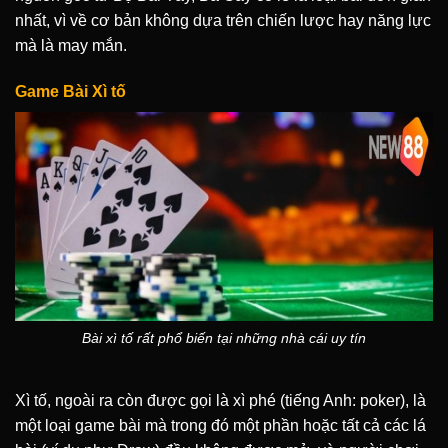
nhất, vì về cơ bản không dựa trên chiến lược hay năng lực
mà là may mắn.
Game Bài Xì tố
Bài xì tố rất phổ biến tại những nhà cái uy tín
Xì tố, ngoài ra còn được gọi là xì phé (tiếng Anh: poker), là
một loại game bài mà trong đó một phần hoặc tất cả các lá