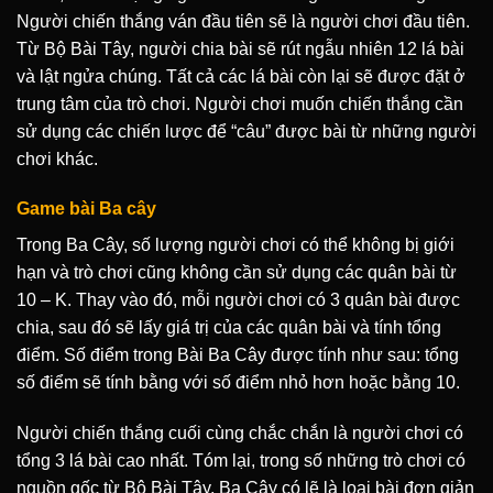
Người chiến thắng ván đầu tiên sẽ là người chơi đầu tiên.
Từ Bộ Bài Tây, người chia bài sẽ rút ngẫu nhiên 12 lá bài
và lật ngửa chúng. Tất cả các lá bài còn lại sẽ được đặt ở
trung tâm của trò chơi. Người chơi muốn chiến thắng cần
sử dụng các chiến lược để “câu” được bài từ những người
chơi khác.
Game bài Ba cây
Trong Ba Cây, số lượng người chơi có thể không bị giới
hạn và trò chơi cũng không cần sử dụng các quân bài từ
10 – K. Thay vào đó, mỗi người chơi có 3 quân bài được
chia, sau đó sẽ lấy giá trị của các quân bài và tính tổng
điểm. Số điểm trong Bài Ba Cây được tính như sau: tổng
số điểm sẽ tính bằng với số điểm nhỏ hơn hoặc bằng 10.
Người chiến thắng cuối cùng chắc chắn là người chơi có
tổng 3 lá bài cao nhất. Tóm lại, trong số những trò chơi có
nguồn gốc từ Bộ Bài Tây, Ba Cây có lẽ là loại bài đơn giản