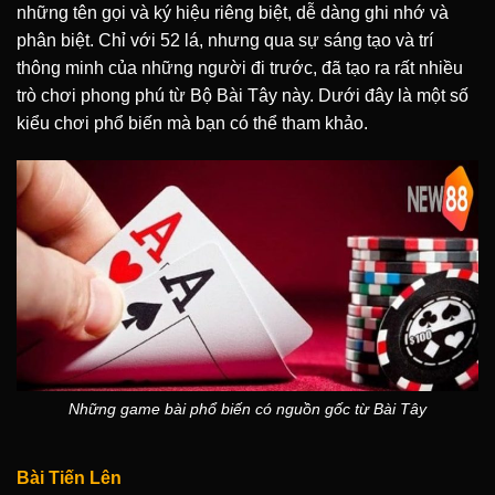
những tên gọi và ký hiệu riêng biệt, dễ dàng ghi nhớ và
phân biệt. Chỉ với 52 lá, nhưng qua sự sáng tạo và trí
thông minh của những người đi trước, đã tạo ra rất nhiều
trò chơi phong phú từ Bộ Bài Tây này. Dưới đây là một số
kiểu chơi phổ biến mà bạn có thể tham khảo.
Những game bài phổ biến có nguồn gốc từ Bài Tây
Bài Tiến Lên