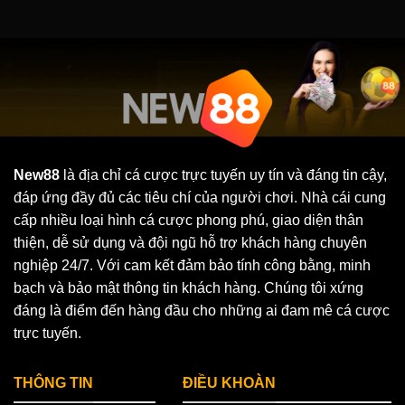
New88
là địa chỉ cá cược trực tuyến uy tín và đáng tin cậy,
đáp ứng đầy đủ các tiêu chí của người chơi. Nhà cái cung
cấp nhiều loại hình cá cược phong phú, giao diện thân
thiện, dễ sử dụng và đội ngũ hỗ trợ khách hàng chuyên
nghiệp 24/7. Với cam kết đảm bảo tính công bằng, minh
bạch và bảo mật thông tin khách hàng. Chúng tôi xứng
đáng là điểm đến hàng đầu cho những ai đam mê cá cược
trực tuyến.
THÔNG TIN
ĐIỀU KHOÀN