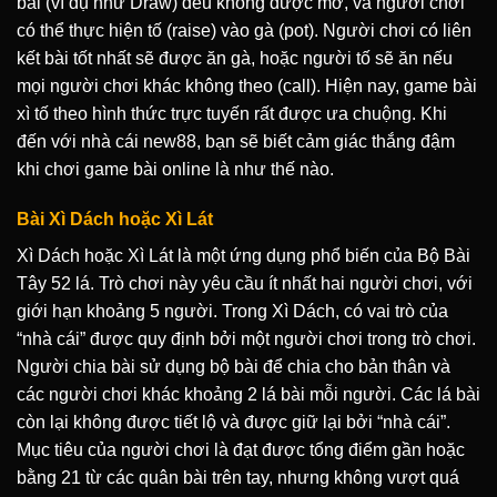
bài (ví dụ như Draw) đều không được mở, và người chơi
có thể thực hiện tố (raise) vào gà (pot). Người chơi có liên
kết bài tốt nhất sẽ được ăn gà, hoặc người tố sẽ ăn nếu
mọi người chơi khác không theo (call). Hiện nay, game bài
xì tố theo hình thức trực tuyến rất được ưa chuộng. Khi
đến với nhà cái new88, bạn sẽ biết cảm giác thắng đậm
khi chơi game bài online là như thế nào.
Bài Xì Dách hoặc Xì Lát
Xì Dách hoặc Xì Lát là một ứng dụng phổ biến của Bộ Bài
Tây 52 lá. Trò chơi này yêu cầu ít nhất hai người chơi, với
giới hạn khoảng 5 người. Trong Xì Dách, có vai trò của
“nhà cái” được quy định bởi một người chơi trong trò chơi.
Người chia bài sử dụng bộ bài để chia cho bản thân và
các người chơi khác khoảng 2 lá bài mỗi người. Các lá bài
còn lại không được tiết lộ và được giữ lại bởi “nhà cái”.
Mục tiêu của người chơi là đạt được tổng điểm gần hoặc
bằng 21 từ các quân bài trên tay, nhưng không vượt quá