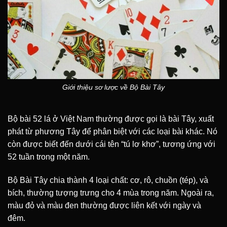
Giới thiệu sơ lược về Bộ Bài Tây
Bộ bài 52 lá ở Việt Nam thường được gọi là bài Tây, xuất
phát từ phương Tây để phân biệt với các loại bài khác. Nó
còn được biết đến dưới cái tên “tú lơ khơ”, tương ứng với
52 tuần trong một năm.
Bộ Bài Tây chia thành 4 loại chất: cơ, rô, chuồn (tép), và
bích, thường tượng trưng cho 4 mùa trong năm. Ngoài ra,
màu đỏ và màu đen thường được liên kết với ngày và
đêm.