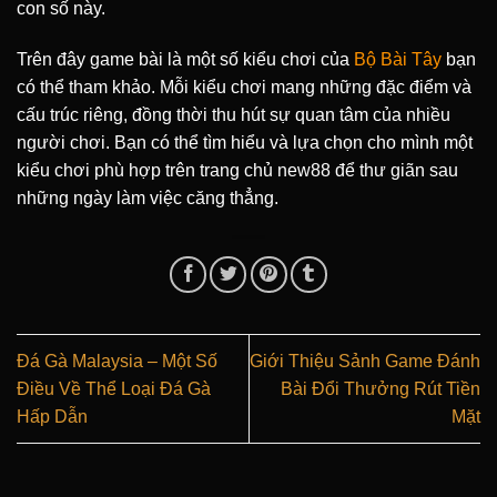
con số này.
Trên đây game bài là một số kiểu chơi của
Bộ Bài Tây
bạn
có thể tham khảo. Mỗi kiểu chơi mang những đặc điểm và
cấu trúc riêng, đồng thời thu hút sự quan tâm của nhiều
người chơi. Bạn có thể tìm hiểu và lựa chọn cho mình một
kiểu chơi phù hợp trên trang chủ new88 để thư giãn sau
những ngày làm việc căng thẳng.
Đá Gà Malaysia – Một Số
Giới Thiệu Sảnh Game Đánh
Điều Về Thể Loại Đá Gà
Bài Đổi Thưởng Rút Tiền
Hấp Dẫn
Mặt