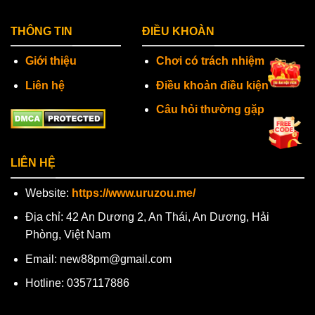
THÔNG TIN
ĐIỀU KHOÀN
Giới thiệu
Chơi có trách nhiệm
Liên hệ
Điều khoản điều kiện
Câu hỏi thường gặp
LIÊN HỆ
Website:
https://www.uruzou.me/
Địa chỉ: 42 An Dương 2, An Thái, An Dương, Hải
Phòng, Việt Nam
Email:
new88pm@gmail.com
Hotline: 0357117886