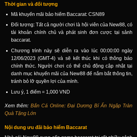
Thời gian và đối tượng
Mã khuyến mãi bảo hiểm Baccarat: CSN89
Đối tượng: Tất cả người chơi là hội viên của New88, có
tài khoản chính chủ và phát sinh đơn cược tại sảnh
baccarat.
Chương trình này sẽ diễn ra vào lúc 00:00:00 ngày
12/06/2023 (GMT-4) và sẽ kết thúc khi có thông báo
chính thức. Người chơi có thể chủ động cập nhật tại
danh mục khuyến mãi của New88 để nắm bắt thông tin,
tránh bỏ lỡ quyền lợi của mình.
Lưu ý, 1 điểm = 1,000 VND
Xem thêm:
Bắn Cá Online: Đại Dương Bí Ẩn Ngập Tràn
Quà Tặng Lớn
Nội dung ưu đãi bảo hiểm Baccarat