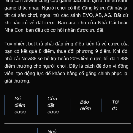
Nhà cái New88 cung cấp game baccarat tại rất nhiều sảnh
game khác nhau. Người chơi có thể đăng ký ưu đãi này tại
tất cả sân chơi, ngoại trừ các sảnh EVO, AB, AG. Bất cứ
khi nào có vé đặt cược Baccarat cho cửa Nhà Cái hoặc
Nhà Con, bạn đều có cơ hội nhận được ưu đãi.
Tuy nhiên, bet thủ phải đáp ứng điều kiện là vé cược của
bạn có kết quả 8 điểm, thua đối phương 9 điểm. Khi đó,
nhà cái New88 sẽ hỗ trợ hoàn 20% tiền cược, tối đa 1,888
điểm thưởng cho người chơi. Đây là cách để đơn vị động
viên, tạo động lực để khách hàng cố gắng chinh phục lại
giải thưởng.
Số
Cửa
Bảo
Tối
điểm
đặt
hiểm
đa
cược
cược
Nhà