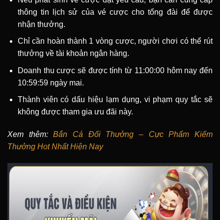
thông tin lịch sử của vé cược cho tổng đài để được
nhận thưởng.
Chỉ cần hoàn thành 1 vòng cược, người chơi có thể rút
thưởng về tài khoản ngân hàng.
Doanh thu cược sẽ được tính từ 11:00:00 hôm nay đến
10:59:59 ngày mai.
Thành viên có dấu hiệu lạm dụng, vi phạm quy tắc sẽ
không được tham gia ưu đãi này.
Xem thêm:
Bắn Cá Đổi Thưởng – Cực Phẩm Kiếm
Thưởng Hot Nhất Hiện Nay