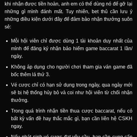
khi nhận được tiền hoàn, anh em có thể dùng nó để gỡ lại
những gì mình đánh mất. Tuy nhiên, bet thủ cần lưu ý
những điều kiện dưới đây để đảm bảo nhận thưởng suôn
sẻ:
Mỗi hội viên chỉ được dùng 1 tài khoản duy nhất của
mình để đăng ký nhận bảo hiểm game baccarat 1 lần/
ngày.
Không áp dụng cho người chơi tham gia ván game đã
bốc thêm lá thứ 3.
Vé cược chỉ có hạn sử dụng trong ngày, qua ngày mới
sẽ bị hệ thống hủy bỏ và coi như hội viên từ chối nhận
thưởng.
Trong quá trình nhận tiền thua cược baccarat, nếu có
bất kỳ vấn đề hay thắc mắc gì, bạn cần liên hệ CSKH
ngay.
Nếu phát sinh vé cược đạt yêu cầu, bạn cần cung cấp