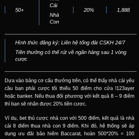
Cái
50+
20%
1,888
Nhà
Con
Hình thức đăng ký: Liên hệ tổng đài CSKH 24/7
Tiền thưởng có thể rút về ngân hàng sau 1 vòng
cược
Dựa vào bảng cơ cấu thưởng trên, có thể thấy nhà cái yêu
cầu bạn phải cược tối thiểu 50 điểm cho cửa !123ayer
hoặc banker. Nếu thua đối phương với kết quả 8 – 9 điểm
thì bạn sẽ nhận được 20% tiền cược.
Ví dụ, bet thủ cược nhà con với 500 điểm, kết quả là nhà
cái 8 điểm thua nhà con 9 điểm. Khi đó, hệ thống sẽ áp
dụng ưu đãi bảo hiểm Baccarat, hoàn 500*20% = 100