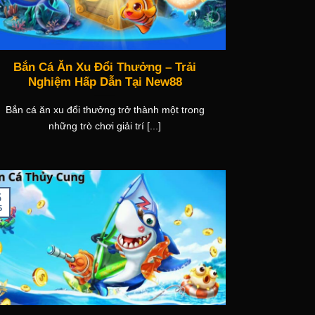
Bắn Cá Ăn Xu Đổi Thưởng – Trải
Nghiệm Hấp Dẫn Tại New88
Bắn cá ăn xu đổi thưởng trở thành một trong
những trò chơi giải trí [...]
5
5