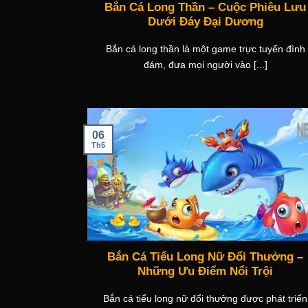
Bắn Cá Long Thần – Cuộc Phiêu Lưu
Dưới Đáy Đại Dương
Bắn cá long thần là một game trực tuyến đình
đám, đưa mọi người vào [...]
06
Th5
Bắn Cá Tiểu Long Nữ Đổi Thưởng –
Những Ưu Điểm Nổi Trội
Bắn cá tiểu long nữ đổi thưởng được phát triển