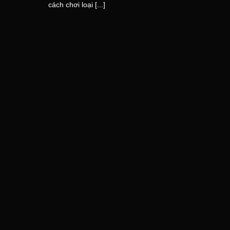
cách chơi loại [...]