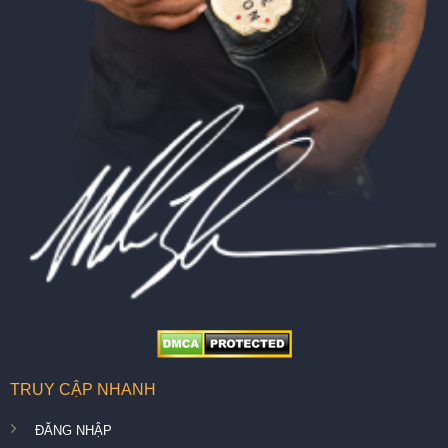
TRUY CẬP NHANH
ĐĂNG NHẬP