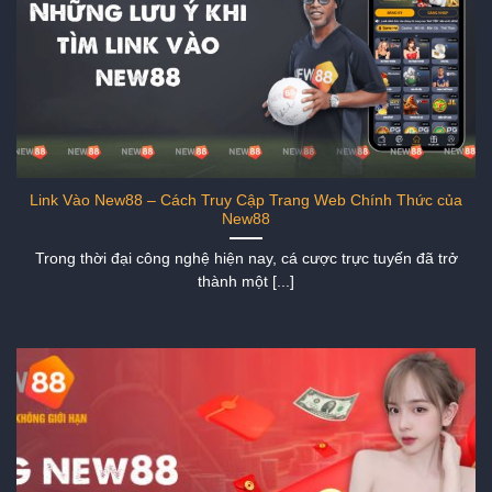
Link Vào New88 – Cách Truy Cập Trang Web Chính Thức của
New88
Trong thời đại công nghệ hiện nay, cá cược trực tuyến đã trở
thành một [...]