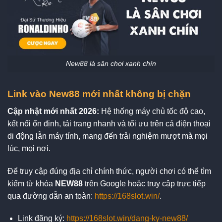
New88 là sân chơi xanh chín
Link vào New88 mới nhất không bị chặn
Cập nhật mới nhất 2026:
Hệ thống máy chủ tốc độ cao,
kết nối ổn định, tải trang nhanh và tối ưu trên cả điện thoại
di động lẫn máy tính, mang đến trải nghiệm mượt mà mọi
lúc, mọi nơi.
Để truy cập đúng địa chỉ chính thức, người chơi có thể tìm
kiếm từ khóa
NEW88
trên Google hoặc truy cập trực tiếp
qua đường dẫn an toàn:
https://168slot.win/
.
Link đăng ký:
https://168slot.win/dang-ky-new88/