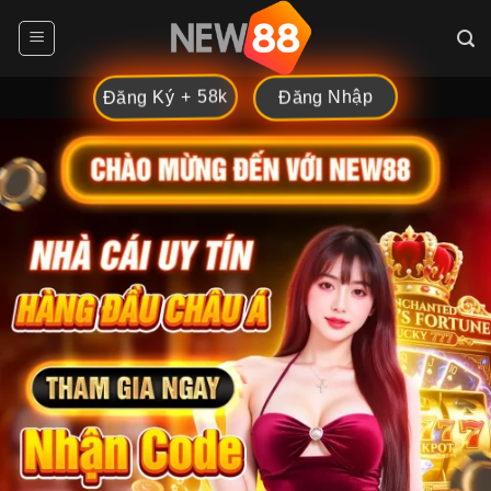
Chuyển
đến
nội
dung
Đăng Ký + 58k
Đăng Nhập