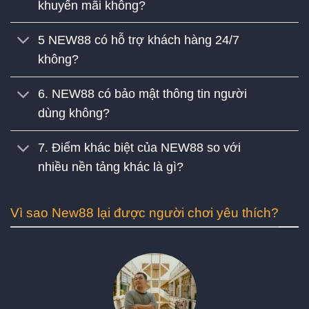
khuyến mãi không?
5 NEW88 có hỗ trợ khách hàng 24/7
không?
6. NEW88 có bảo mật thông tin người
dùng không?
7. Điểm khác biệt của NEW88 so với
nhiều nền tảng khác là gì?
Vì sao New88 lại được người chơi yêu thích?