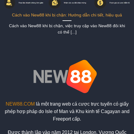
Cách vào New88 khi bị chặn: Hướng dẫn chi tiết, hiệu quả
Cách vào New88 khi bị chặn, việc truy cập vào New88 đôi khi
có thể [...]
NEW88.COM
là một trang web cá cược trực tuyến có giấy
phép hợp pháp do Isle of Man và Khu kinh tế Cagayan and
Freeport cấp.
Được thành lập vào năm 2012 tại London, Vương Quốc