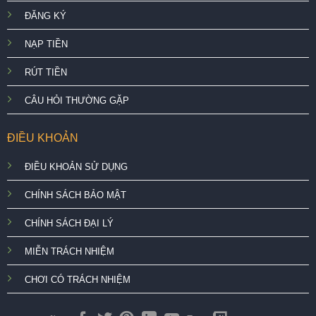
ĐĂNG KÝ
NẠP TIỀN
RÚT TIỀN
CÂU HỎI THƯỜNG GẶP
ĐIỀU KHOẢN
ĐIỀU KHOẢN SỬ DỤNG
CHÍNH SÁCH BẢO MẬT
CHÍNH SÁCH ĐẠI LÝ
MIỄN TRÁCH NHIỆM
CHƠI CÓ TRÁCH NHIỆM