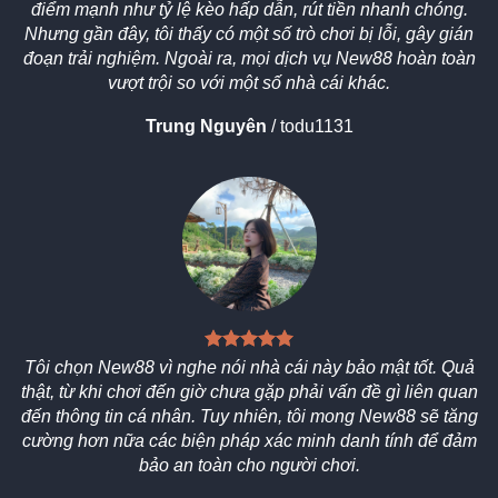
điểm mạnh như tỷ lệ kèo hấp dẫn, rút tiền nhanh chóng.
Nhưng gần đây, tôi thấy có một số trò chơi bị lỗi, gây gián
đoạn trải nghiệm. Ngoài ra, mọi dịch vụ New88 hoàn toàn
vượt trội so với một số nhà cái khác.
Trung Nguyên
/
todu1131
Tôi chọn New88 vì nghe nói nhà cái này bảo mật tốt. Quả
thật, từ khi chơi đến giờ chưa gặp phải vấn đề gì liên quan
đến thông tin cá nhân. Tuy nhiên, tôi mong New88 sẽ tăng
cường hơn nữa các biện pháp xác minh danh tính để đảm
bảo an toàn cho người chơi.