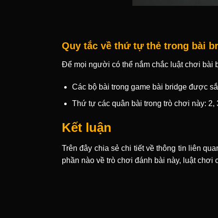
Quy tắc về thứ tự thẻ trong bài b
Để mọi người có thể nắm chắc luật chơi bài b
Các bộ bài trong game bài bridge được sắp
Thứ tự các quân bài trong trò chơi này: 2, 3
Kết luận
Trên đây chia sẻ chi tiết về thông tin liên qua
phần nào về trò chơi đánh bài này, luật chơi