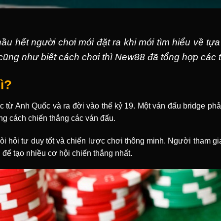
ầu hết người chơi mới đặt ra khi mới tìm hiểu về t
ũng như biết cách chơi thì New88 đã tổng hợp các t
gì?
ốc từ Anh Quốc và ra đời vào thế kỷ 19. Một ván đấu bridge ph
ằng cách chiến thắng các ván đấu.
òi hỏi tư duy tốt và chiến lược chơi thông minh. Người tham gi
 để tạo nhiều cơ hội chiến thắng nhất.