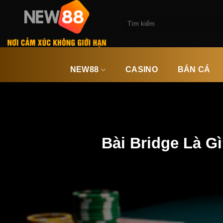
Chuyển
đến
nội
dung
NEW88
CASINO
BẮN CÁ
Bài Bridge Là G