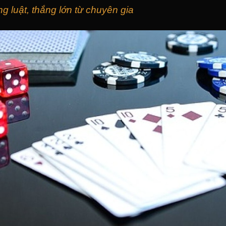
g luật, thắng lớn từ chuyên gia