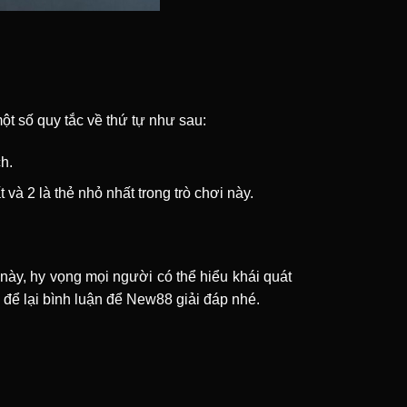
ột số quy tắc về thứ tự như sau:
h.
t và 2 là thẻ nhỏ nhất trong trò chơi này.
này, hy vọng mọi người có thể hiểu khái quát
 để lại bình luận để New88 giải đáp nhé.