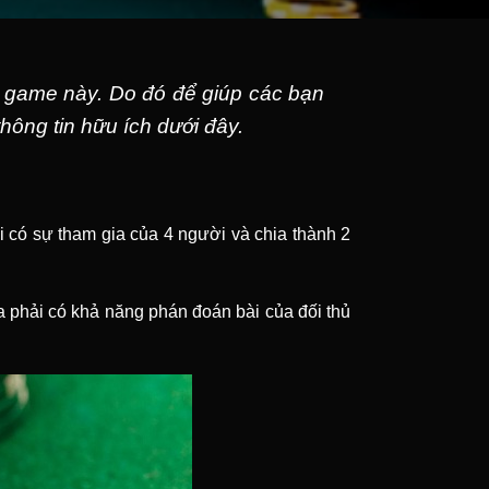
ựa game này. Do đó để giúp các bạn
hông tin hữu ích dưới đây.
ải có sự tham gia của 4 người và chia thành 2
a phải có khả năng phán đoán bài của đối thủ