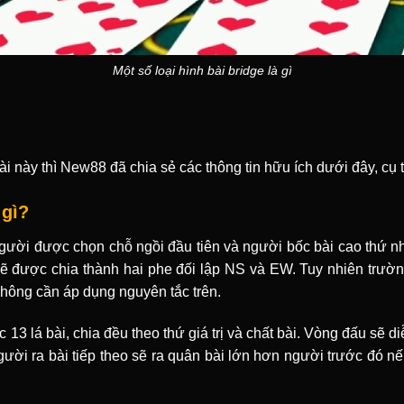
Một số loại hình bài bridge là gì
ài này thì New88 đã chia sẻ các thông tin hữu ích dưới đây, cụ 
 gì?
 người được chọn chỗ ngồi đầu tiên và người bốc bài cao thứ n
sẽ được chia thành hai phe đối lập NS và EW. Tuy nhiên trườn
hông cần áp dụng nguyên tắc trên.
3 lá bài, chia đều theo thứ giá trị và chất bài. Vòng đấu sẽ d
gười ra bài tiếp theo sẽ ra quân bài lớn hơn người trước đó nế